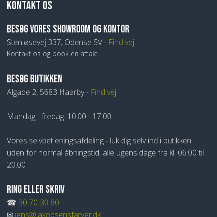
KONTAKT OS
​BESØG VORES SHOWROOM OG KONTOR
Stenløsevej 337, Odense SV -
Find vej
Kontakt os og book en aftale
BESØG BUTIKKEN
Algade 2, 5683 Haarby -
Find vej
Mandag - fredag: 10.00 - 17.00
Vores selvbetjeningsafdeling - luk dig selv ind i butikken
uden for normal åbningstid, alle ugens dage fra kl. 06:00 til
20.00
RING ELLER SKRIV
​☎
30 70 30 80
​✉
jens@jakobsensfarver.dk