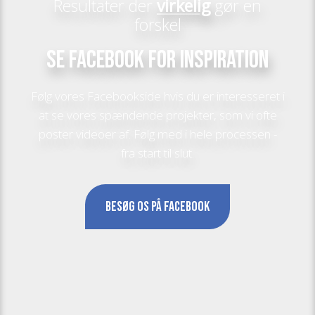
Resultater der
virkelig
gør en
forskel
​Se Facebook for inspiration
​Følg vores Facebookside hvis du er interesseret i
at se vores spændende projekter, som vi ofte
poster videoer af. Følg med i hele processen -
fra start til slut.
Besøg os på Facebook​