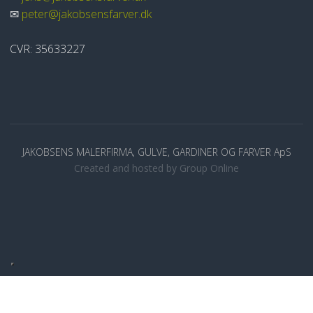
✉
peter@jakobsensfarver.dk
​CVR: 35633227
​JAKOBSENS MALERFIRMA, GULVE, GARDINER OG FARVER ApS
Created and hosted by Group Online